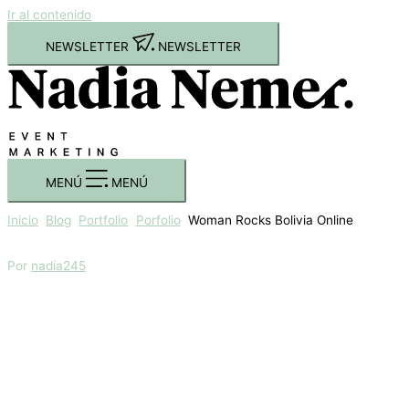
Ir al contenido
NEWSLETTER
NEWSLETTER
MENÚ
MENÚ
Inicio
Blog
Portfolio
Porfolio
Woman Rocks Bolivia Online
Por
nadia245
Woman Rocks Bolivia Online