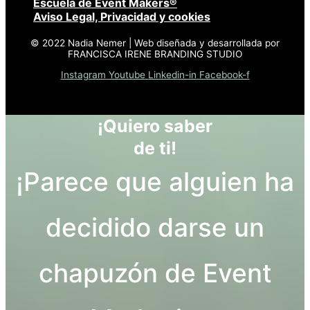
Escuela de Event Makers®
Aviso Legal, Privacidad y cookies
© 2022 Nadia Nemer | Web diseñada y desarrollada por
FRANCISCA IRENE BRANDING STUDIO
Instagram
Youtube
Linkedin-in
Facebook-f
¡Quiero saber
de ti!
¡Parece que alguien ha
decidido darse un
chapuzón de Event