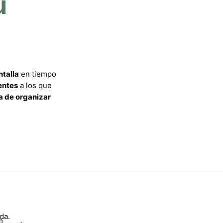
u
ntalla
en tiempo
entes
a los que
 de organizar
da.
m