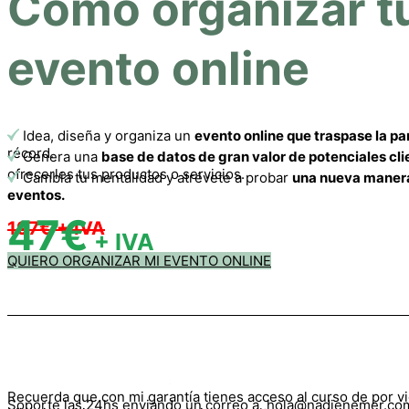
Cómo organizar t
evento online
Idea, diseña y organiza un
evento online que traspase la pa
récord.
Genera una
base de datos de gran valor de potenciales cli
ofrecerles tus productos o servicios.
Cambia tu mentalidad y atrévete a probar
una nueva manera
eventos.
47€
197€ + IVA
+ IVA
QUIERO ORGANIZAR MI EVENTO ONLINE
Recuerda que con mi garantía tienes acceso al curso de por vi
Soporte las 24hs enviando un correo a hola@nadienemer.co