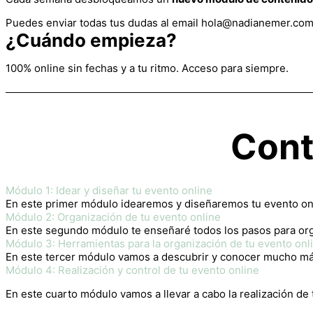
Puedes enviar todas tus dudas al email hola@nadianemer.com q
¿Cuándo empieza?
100% online sin fechas y a tu ritmo. Acceso para siempre.
Cont
Módulo 1: Idear y diseñar tu evento online
En este primer módulo idearemos y diseñaremos tu evento onli
Módulo 2: Organización de tu evento online
En este segundo módulo te enseñaré todos los pasos para org
Módulo 3: Herramientas para la organización de tu evento onl
En este tercer módulo vamos a descubrir y conocer mucho más 
Módulo 4: Realización y control de tu evento online
En este cuarto módulo vamos a llevar a cabo la realización de 